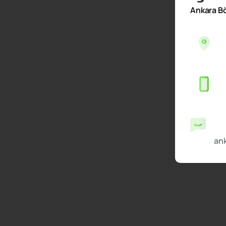
Ankara Bö
an