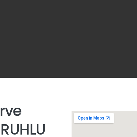
rve
RUHLU